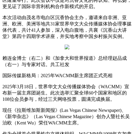
区隆重举行。此次会议不仅是对沉香文化的再认知、再弘扬，
更见证了国际非营利机构合作新模式的开启。
本次活动由茂名市电白区沉香协会主办，邀请来自非洲、亚
洲、欧洲、美洲等地共31家世界华文大众传播媒体协会理事媒
体代表，共计41人参加，深入电白腹地，共襄《沉香山大讲
堂》第四十四期学术讲座，并实地考察中国乡村振兴实例。
赖连金博士（右二）和《加拿大和世界报道》总经理赵品成
（右一）与专家对话。共工社发
国际传媒新格局：2025年WACMM新主席团正式亮相
2025年3月18日，世界华文大众传播媒体协会（WACMM）宣
布新一届主席团诞生。此次选举汇聚全球60个国家和地区的
108位会员参与，经过三天网络投票，圆满完成换届。
现任《拉斯维加斯新闻报》(Las Vegas Chinese Newspaper)、
《新华杂志》（Las Vegas Chinese Magazine）创办人暨社长吴
治欧（Kent Wu）荣任WACMM主席。
作为全球首个世界性中文媒体组织，WACMM自1998年在加拿